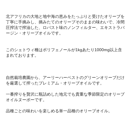
北アフリカの大地と地中海の恵みをたっぷりと受けたオリーブを
丁寧に手摘みし、摘みたてのオリーブそのままの味わいで、冷間
圧搾法で搾油した、ロバスト味のノンフィルター、エキストラバ
ージン・オリーブオイルです。
このシェトウィ種はポリフェノールが1kgあたり1000mg以上含
まれております。
自然栽培農園から、アーリーハーベストのグリーンオリーブだけ
を厳選して搾ったプレミアム・オリーブオイルです。
一番搾りを贅沢に瓶詰めした地元でも貴重な季節限定のオリーブ
オイルヌーボーです。
品種ごとの味わいを楽しめる単一品種のオリーブオイル。