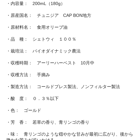
・内容量： 200mL（180g）
・原産国名： チュニジア CAP BON地方
・原材料名： 食用オリーブ油
・品 種： シェトウィ １００％
・栽培法： バイオダイナミック農法
・収穫時期： アーリーハーベスト 10月中
・収穫方法： 手摘み
・製造方法： コールドプレス製法、ノンフィルター製法
・酸 度： ０．３％以下
・色： ゴールド
・芳 香： 若草の香り、青リンゴの香り
・味： 青リンゴのような穏やかな甘みが最初に広がり、後から