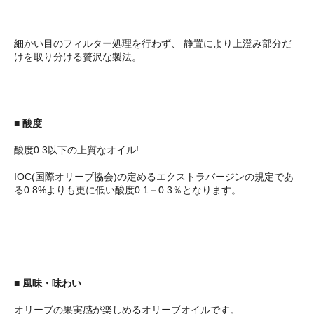
細かい目のフィルター処理を行わず、 静置により上澄み部分だ
けを取り分ける贅沢な製法。
■ 酸度
酸度0.3以下の上質なオイル!
IOC(国際オリーブ協会)の定めるエクストラバージンの規定であ
る0.8%よりも更に低い酸度0.1－0.3％となります。
■ 風味・味わい
オリーブの果実感が楽しめるオリーブオイルです。