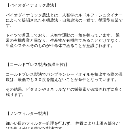
【バイオダイナミック農法】
バイオダイナミック農法とは、人智学のルドルフ・シュタイナー
によって提唱された有機農法・自然農法の一種で、循環型農業で
す。
ドイツで普及しており、人智学運動の一角を担っています。 通
常の有機農業と異なり、生産物が有機的であることだけでなく、
生産システムそのものが生命体であることが意識されます。
【コールドプレス製法(低温圧搾)】
コールドプレス製法でパンプキンシードオイルを抽出する際の温
度は、最低でも３０度を超えないことが条件となっています。
その結果、ビタミンやミネラルなどの栄養素が破壊されずに多く
残ります。
【ノンフィルター製法】
細かい目のフィルター処理を行わず、 静置により上澄み部分だ
けを取り分ける贅沢な製法です。