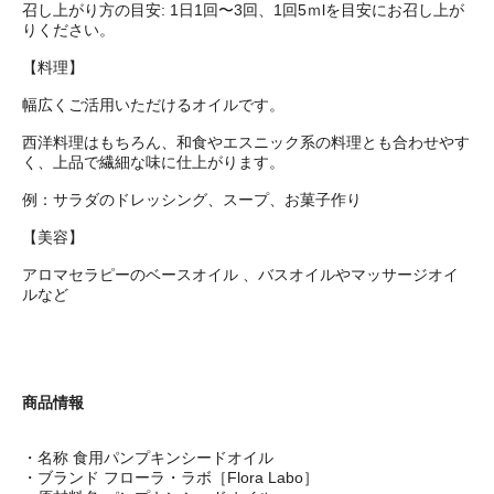
召し上がり方の目安: 1日1回〜3回、1回5ｍlを目安にお召し上が
りください。
【料理】
幅広くご活用いただけるオイルです。
西洋料理はもちろん、和食やエスニック系の料理とも合わせやす
く、上品で繊細な味に仕上がります。
例：サラダのドレッシング、スープ、お菓子作り
【美容】
アロマセラピーのベースオイル 、バスオイルやマッサージオイ
ルなど
商品情報
・名称 食用パンプキンシードオイル
・ブランド フローラ・ラボ［Flora Labo］