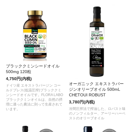
ブラッククミンシードオイル
500mg 120粒
4,750円(内税)
オーガニック エキストラバー
ドイツ産 エキストラバージン コー
ジンオリーブオイル 500mL
ルドプレス(低温圧搾)ブラッククミ
CHETOUI ROBUST
ンシードオイルです。FLORA LABO
ブラッククミンオイルは、自然の摂
3,780円(内税)
理に適った農法に則って生産されて
冷間圧搾法で搾油した、ロバスト味
います。
のノンフィルター、アーリーハーベ
ストのオリーブオイル